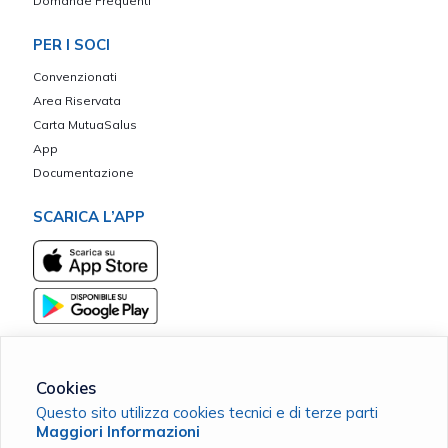
Domande Frequenti
PER I SOCI
Convenzionati
Area Riservata
Carta MutuaSalus
App
Documentazione
SCARICA L’APP
Cookies
Questo sito utilizza cookies tecnici e di terze parti
Mutua Mediocrati Sant'Umile ETS
Maggiori Informazioni
C.F. 98142690787 |
Cookie Policy
|
Privacy Policy