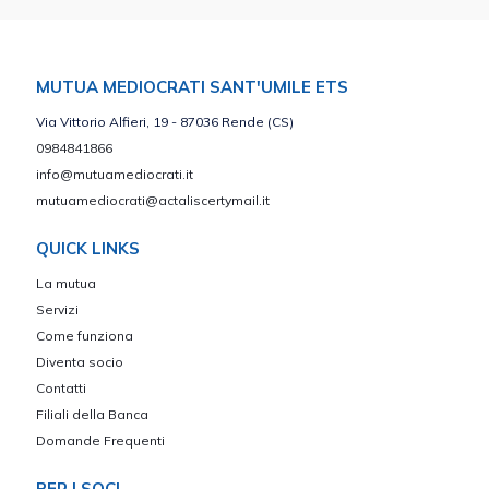
MUTUA MEDIOCRATI SANT'UMILE ETS
Via Vittorio Alfieri, 19 - 87036 Rende (CS)
0984841866
info@mutuamediocrati.it
mutuamediocrati@actaliscertymail.it
QUICK LINKS
La mutua
Servizi
Come funziona
Diventa socio
Contatti
Filiali della Banca
Domande Frequenti
PER I SOCI