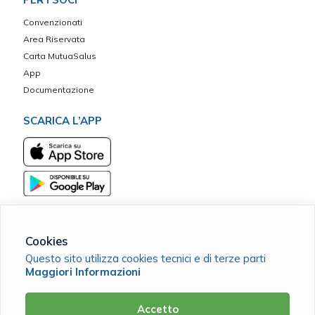
Convenzionati
Area Riservata
Carta MutuaSalus
App
Documentazione
SCARICA L’APP
Cookies
Questo sito utilizza cookies tecnici e di terze parti
Mutua Mediocrati Sant'Umile ETS
Maggiori Informazioni
C.F. 98142690787 |
Cookie Policy
|
Privacy Policy
Accetto