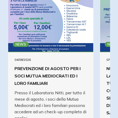
NEWS
NEWS
04/08/2026
07/07/2
PREVENZIONE DI AGOSTO PER I
NUOV
SOCI MUTUA MEDIOCRATI ED I
LABO
LORO FAMILIARI
TUTT
COMP
Presso il Laboratorio Nitti, per tutto il
SPEC
mese di agosto, i soci della Mutua
Mediocrati ed i loro familiari possono
DELL
accedere ad un check-up completo di
SANT